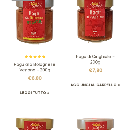
Ragù di Cinghiale –
Valutato
5.00
200g
Ragù alla Bolognese
su 5
Vegano – 200g
€
7,90
€
6,80
AGGIUNGI AL CARRELLO
LEGGI TUTTO