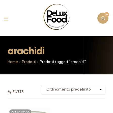
0
arachidi
Home
Prodotti
Prodotti taggati “arachidi”
FILTER
OUT OF STOCK