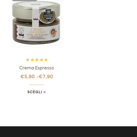
Valutato
5.00
Crema Espresso
su 5
€
5,90
-
€
7,90
SCEGLI