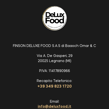
FINSON DELUXE FOOD S.A.S di Baaoch Omar & C
Via A. De Gasperi, 29
20025 Legnano (MI)
P.IVA: 11417890966
Recapito Telefonico:
+39 349 823 1720
Email:
info@deluxfood.it