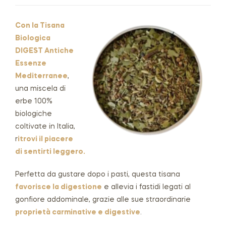
Con la
Tisana
Biologica
DIGEST Antiche
Essenze
Mediterranee
,
una miscela di
erbe 100%
biologiche
coltivate in Italia,
r
itrovi il piacere
di sentirti leggero.
Perfetta da gustare dopo i pasti, questa tisana
favorisce la digestione
e allevia i fastidi legati al
gonfiore addominale, grazie alle sue straordinarie
proprietà carminative e digestive
.