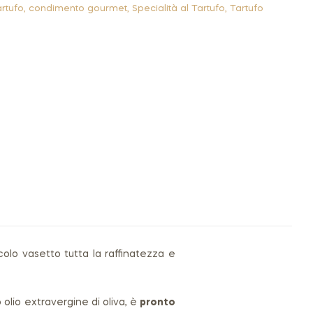
rtufo
,
condimento gourmet
,
Specialità al Tartufo
,
Tartufo
olo vasetto tutta la raffinatezza e
lio extravergine di oliva, è
pronto