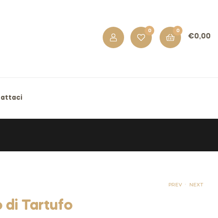
0
0
€
0,00
attaci
.
PREV
NEXT
 di Tartufo