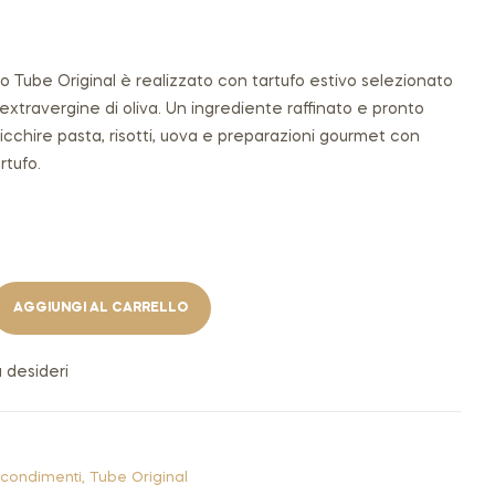
€
€
9,50
4,90
fo Tube Original è realizzato con tartufo estivo selezionato
extravergine di oliva. Un ingrediente raffinato e pronto
rricchire pasta, risotti, uova e preparazioni gourmet con
rtufo.
AGGIUNGI AL CARRELLO
a desideri
condimenti
,
Tube Original