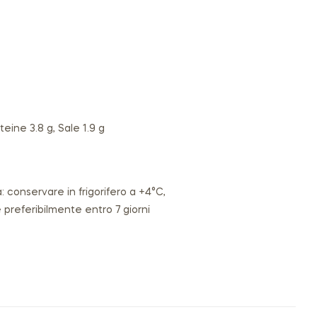
oteine 3.8 g, Sale 1.9 g
a: conservare in frigorifero a +4°C,
preferibilmente entro 7 giorni