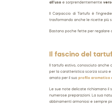
all’uso
e sorprendentemente
vers
Il Carpaccio di Tartufo è l’ingredi
trasformando anche le ricette più se
Bastano poche fette per regalare ca
Il fascino del tartu
Il tartufo estivo, conosciuto anch
per la caratteristica scorza scura 
amato per il suo
profilo aromatico 
Le sue note delicate richiamano il 
numerose preparazioni. La sua natura
abbinamenti armoniosi e sempre pia