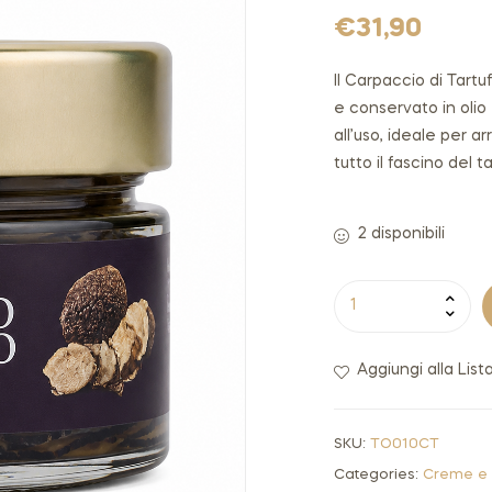
€
31,90
Il Carpaccio di Tartu
e conservato in olio 
all’uso, ideale per a
tutto il fascino del ta
2 disponibili
Aggiungi alla List
SKU:
TO010CT
Categories:
Creme e 