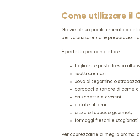
Come utilizzare il 
Grazie al suo profilo aromatico deli
per valorizzare sia le preparazioni pi
È perfetto per completare:
tagliolini e pasta fresca all’uo
risotti cremosi;
uova al tegamino o strapazza
carpacci e tartare di carne o fi
bruschette e crostini
patate al forno;
pizze e focacce gourmet;
formaggi freschi e stagionati.
Per apprezzarne al meglio aroma, co