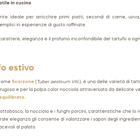
atile in cucina
.
ente ideale per arricchire primi piatti, secondi di carne, uov
mplici in esperienze di gusto raffinate.
rattere, eleganza e il profumo inconfondibile del tartufo a ogn
fo estivo
e come
Scorzone
(
Tuber aestivum Vitt.
), è una delle varietà di tart
e rugosa e per la polpa color nocciola attraversata da delicate 
equilibrato.
sottobosco, la nocciola e i funghi porcini, caratteristiche che
le eleganza gli consente di valorizzare i sapori degli ingredien
cevoli al palato.