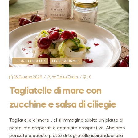
LE RICETTE DELUX
LIGHT GOURMET
16 Giugno 2026
by
DeluxTeam
0
Tagliatelle di mare con
zucchine e salsa di ciliegie
Tagliatelle di mare… ci si immagina subito un piatto di
pasta, ma preparati a cambiare prospettiva. Abbiamo
pensato a questo piatto di tagliatelle ispirandoci alla