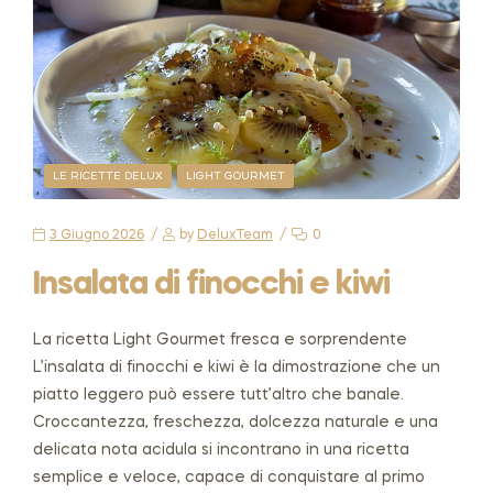
LE RICETTE DELUX
LIGHT GOURMET
3 Giugno 2026
by
DeluxTeam
0
Insalata di finocchi e kiwi
La ricetta Light Gourmet fresca e sorprendente
L’insalata di finocchi e kiwi è la dimostrazione che un
piatto leggero può essere tutt’altro che banale.
Croccantezza, freschezza, dolcezza naturale e una
delicata nota acidula si incontrano in una ricetta
semplice e veloce, capace di conquistare al primo