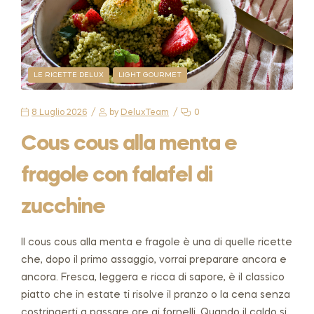
LE RICETTE DELUX
LIGHT GOURMET
8 Luglio 2026
by
DeluxTeam
0
Cous cous alla menta e
fragole con falafel di
zucchine
Il cous cous alla menta e fragole è una di quelle ricette
che, dopo il primo assaggio, vorrai preparare ancora e
ancora. Fresca, leggera e ricca di sapore, è il classico
piatto che in estate ti risolve il pranzo o la cena senza
costringerti a passare ore ai fornelli. Quando il caldo si