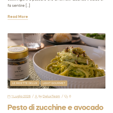
fa sentire […]
Read More
LE RICETTE DELUX
LIGHT GOURMET
1 Luglio 2026
by
DeluxTeam
0
Pesto di zucchine e avocado