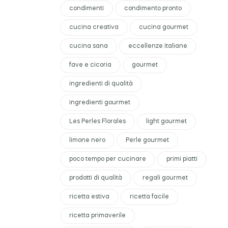
condimenti
condimento pronto
cucina creativa
cucina gourmet
cucina sana
eccellenze italiane
fave e cicoria
gourmet
ingredienti di qualità
ingredienti gourmet
Les Perles Florales
light gourmet
limone nero
Perle gourmet
poco tempo per cucinare
primi piatti
prodotti di qualità
regali gourmet
ricetta estiva
ricetta facile
ricetta primaverile