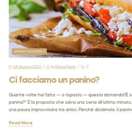
APPUNTI GOURMET
28 Giugno 2025
by
DeluxTeam
0
Ci facciamo un panino?
Quante volte hai fatto — o risposto — questa domanda?È semp
panino?“ È la proposta che salva una cena all’ultimo minut
una pausa improvvisata tra amici. Perché diciamolo: il panin
Read More