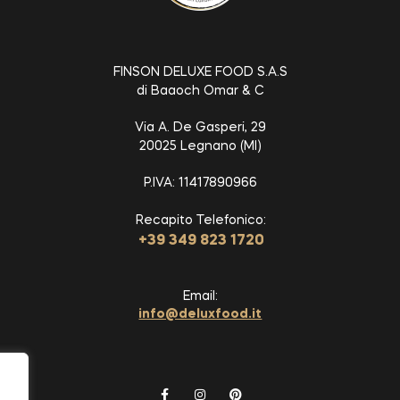
FINSON DELUXE FOOD S.A.S
di Baaoch Omar & C
Via A. De Gasperi, 29
20025 Legnano (MI)
P.IVA: 11417890966
Recapito Telefonico:
+39 349 823 1720
Email:
info@deluxfood.it