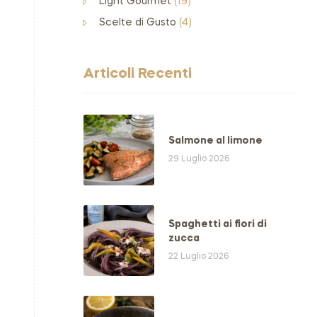
Light Gourmet
(19)
Scelte di Gusto
(4)
Articoli Recenti
Salmone al limone
29 Luglio 2026
Spaghetti ai fiori di
zucca
22 Luglio 2026