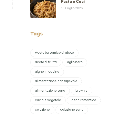
Pasta e Ceci
15 Luglio 2026
Tags
Aceto balsamico di abete
aceto di frutta
aglio nero
alghe in cucina
alimentazione consapevole
alimentazione sana
brownie
caviale vegetale
cena romantica
colazione
colazione sana