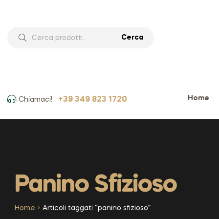
Cerca
Home
+39 349 823 1720
Chiamaci!:
Panino Sfizioso
Home
Articoli taggati “panino sfizioso”