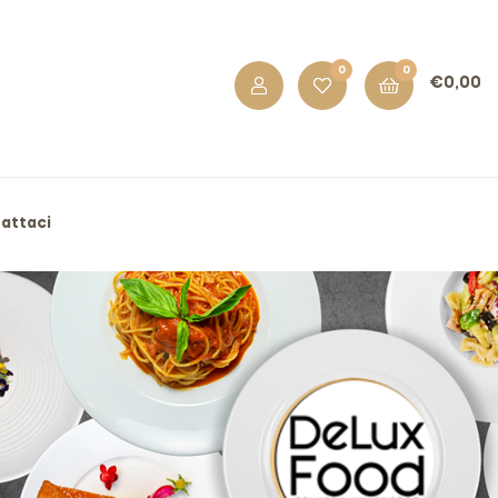
0
0
€
0,00
attaci