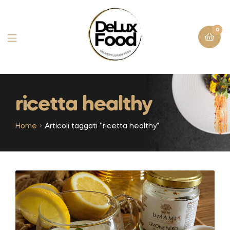
0
ricetta healthy
Home
Articoli taggati “ricetta healthy”