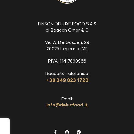
FINSON DELUXE FOOD S.A.S
di Baaoch Omar & C
Via A. De Gasperi, 29
20025 Legnano (MI)
P.IVA: 11417890966
Recapito Telefonico:
+39 349 823 1720
Email:
info@deluxfood.it