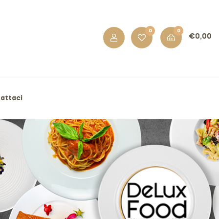
0
0
€
0,00
attaci