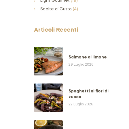
Light Gourmet
(19)
Scelte di Gusto
(4)
Articoli Recenti
Salmone al limone
29 Luglio 2026
Spaghetti ai fiori di
zucca
22 Luglio 2026