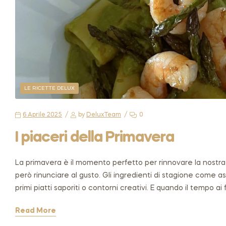
LE RICETTE DELUX
6 Aprile 2025
by
DeluxTeam
0
I piaceri della Primavera
La primavera è il momento perfetto per rinnovare la nostra c
però rinunciare al gusto. Gli ingredienti di stagione come aspa
primi piatti saporiti o contorni creativi. E quando il tempo ai 
Read More