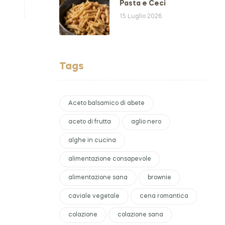
Pasta e Ceci
15 Luglio 2026
Tags
Aceto balsamico di abete
aceto di frutta
aglio nero
alghe in cucina
alimentazione consapevole
alimentazione sana
brownie
caviale vegetale
cena romantica
colazione
colazione sana