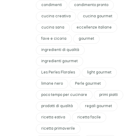
condimenti
condimento pronto
cucina creativa
cucina gourmet
cucina sana
eccellenze italiane
fave e cicoria
gourmet
ingredienti di qualità
ingredienti gourmet
Les Perles Florales
light gourmet
limone nero
Perle gourmet
poco tempo per cucinare
primi piatti
prodotti di qualità
regali gourmet
ricetta estiva
ricetta facile
ricetta primaverile