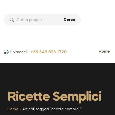
Cerca
Home
+39 349 823 1720
Chiamaci!:
Ricette Semplici
Home
Articoli taggati “ricette semplici”