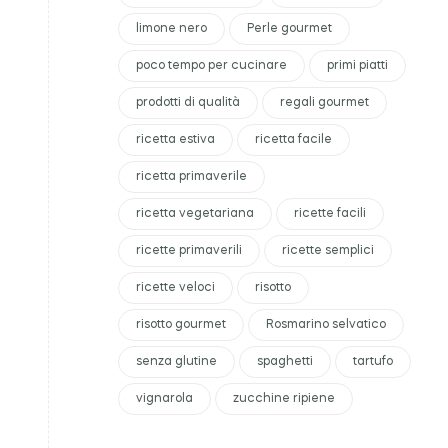
limone nero
Perle gourmet
poco tempo per cucinare
primi piatti
prodotti di qualità
regali gourmet
ricetta estiva
ricetta facile
ricetta primaverile
ricetta vegetariana
ricette facili
ricette primaverili
ricette semplici
ricette veloci
risotto
risotto gourmet
Rosmarino selvatico
senza glutine
spaghetti
tartufo
vignarola
zucchine ripiene