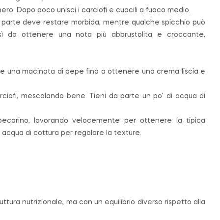
o nero. Dopo poco unisci i carciofi e cuocili a fuoco medio.
a parte deve restare morbida, mentre qualche spicchio può
sì da ottenere una nota più abbrustolita e croccante,
ino e una macinata di pepe fino a ottenere una crema liscia e
carciofi, mescolando bene. Tieni da parte un po’ di acqua di
 pecorino, lavorando velocemente per ottenere la tipica
acqua di cottura per regolare la texture.
ura nutrizionale, ma con un equilibrio diverso rispetto alla