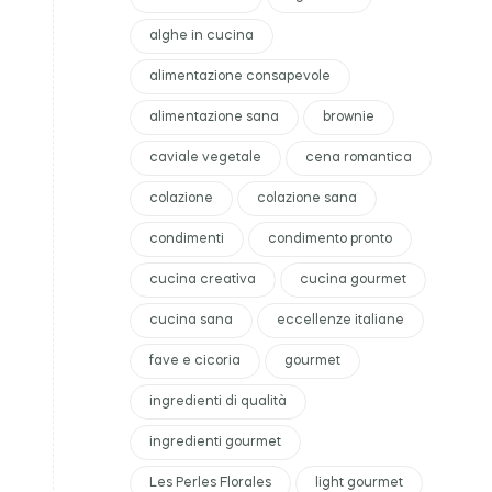
alghe in cucina
alimentazione consapevole
alimentazione sana
brownie
caviale vegetale
cena romantica
colazione
colazione sana
condimenti
condimento pronto
cucina creativa
cucina gourmet
cucina sana
eccellenze italiane
fave e cicoria
gourmet
ingredienti di qualità
ingredienti gourmet
Les Perles Florales
light gourmet