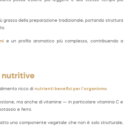
piatto possa essere più leggero e allo stesso tempo più
iù grassa della preparazione tradizionale, portando struttura
to.
mi
e un profilo aromatico più complesso, contribuendo a
 nutritive
alimento ricco di
nutrienti benefici per l’organismo
.
gestione, ma anche di vitamine — in particolare vitamina C e
otassio e ferro.
l piatto una componente vegetale che non è solo strutturale,