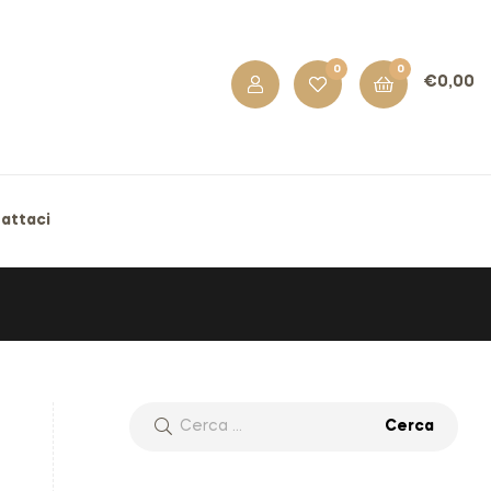
0
0
€
0,00
attaci