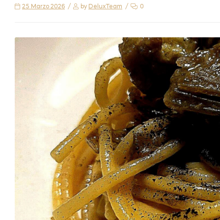
25 Marzo 2026
by
DeluxTeam
0