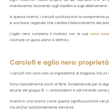
Light Gourmet nasce proprio da qui: dall’idea che un 
interessante, lavorando sugli equilibri e sugli abbinamenti.
In questa ricetta, i carciofi sostituiscono la componente p
e una base vegetale che cambia il bilanciamento del piat
L’aglio nero completa il risultato con le sue
note uma
costruire un gusto pieno e definito.
Carciofi e aglio nero: proprietà
I carciofi non sono solo un ingrediente di stagione, ma un 
Sono naturalmente ricchi di fibre, fondamentali per la di
alcune del gruppo B —, antiossidanti e sali minerali come p
Inserirli in una ricetta come questa significa portare ne
ma anche nutrizionalmente rilevante.