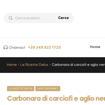
Cerca
Home
+39 349 823 1720
Chiamaci!:
Home
Le Ricette Delux
Carbonara di carciofi e aglio ne
LE RICETTE DELUX
LIGHT GOURMET
Carbonara di carciofi e aglio ne