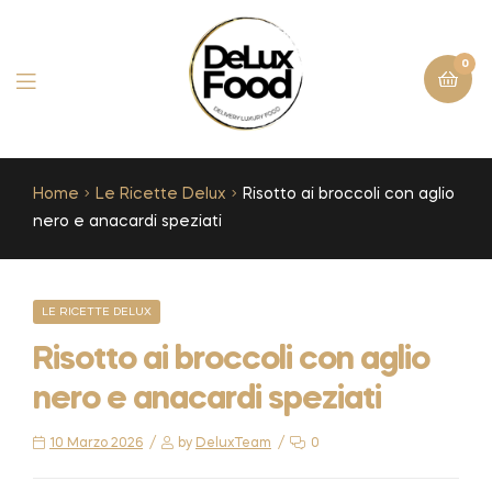
0
Home
Le Ricette Delux
Risotto ai broccoli con aglio
nero e anacardi speziati
LE RICETTE DELUX
Risotto ai broccoli con aglio
nero e anacardi speziati
10 Marzo 2026
by
DeluxTeam
0