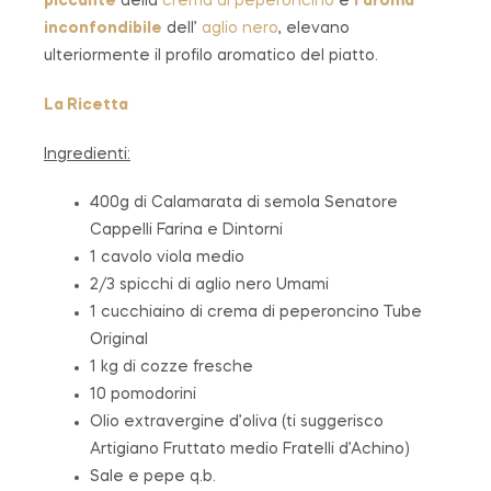
piccante
della
crema di peperoncino
e
l’aroma
inconfondibile
dell’
aglio nero
, elevano
ulteriormente il profilo aromatico del piatto.
La Ricetta
Ingredienti:
400g di Calamarata di semola Senatore
Cappelli Farina e Dintorni
1 cavolo viola medio
2/3 spicchi di aglio nero Umami
1 cucchiaino di crema di peperoncino Tube
Original
1 kg di cozze fresche
10 pomodorini
Olio extravergine d’oliva (ti suggerisco
Artigiano Fruttato medio Fratelli d’Achino)
Sale e pepe q.b.