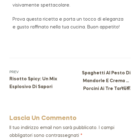
visivamente spettacolare.
Prova questa ricetta e porta un tocco di eleganza
e gusto raffinato nella tua cucina. Buon appetito!
PREV
Spaghetti Al Pesto Di
Risotto Spicy: Un Mix
Mandorle E Crema Di
Esplosivo Di Sapori
NEXT
Porcini Ai Tre Tartufi:
Raffinatezza In Tavola
Lascia Un Commento
Il tuo indirizzo email non sarà pubblicato.
I campi
obbligatori sono contrassegnati
*