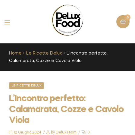
0
Home
Le Ricette Delux
L’Incontro perfetto:
Calamarata, Cozze e Cavolo Viola
LE RICETTE DELUX
L’Incontro perfetto:
Calamarata, Cozze e Cavolo
Viola
12 Giugno 2024
by
DeluxTeam
0